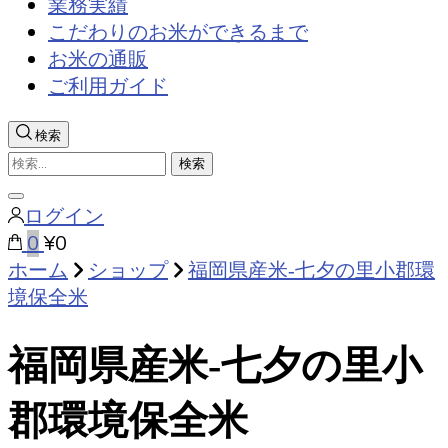
業務実績
こだわりのお米ができるまで
お米の通販
ご利用ガイド
検索
検
索:
検
ログイン
索
0
¥0
を
閉
ホーム
ショップ
福岡県産米‐七夕の里小郡環
じ
境保全米
る
福岡県産米‐七夕の里小
郡環境保全米